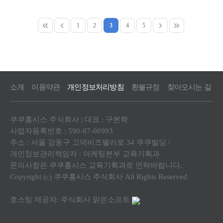
1
2
3
4
5
소개
이용약관
개인정보처리방침
환불규정
찾아오시는 길
쿠쿠홈시스 주식회사 | 대표 : 구본학
사업자등록번호 : 590-87-00993
주소 : 서울 강동구 고덕비즈밸리로 34 쿠쿠빌딩 /
개인정보관리책임자 : 마케팅본부 교육기획과
문의사항은 쿠쿠홈시스 교육기획과로 연락바랍니다.
Copyright (c) 쿠쿠홈시스 주식회사 All Rights Reserved.
호스팅 제공자: 주식회사 맑은소프트